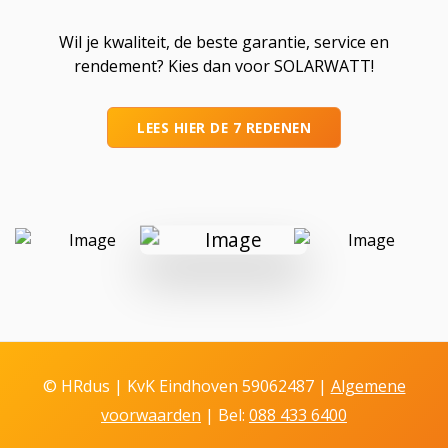
Wil je kwaliteit, de beste garantie, service en
rendement? Kies dan voor SOLARWATT!
LEES HIER DE 7 REDENEN
© HRdus | KvK Eindhoven 59062487 |
Algemene
voorwaarden
| Bel:
088 433 6400