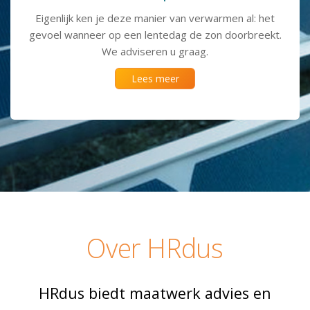
Eigenlijk ken je deze ma­nier van ver­warmen al: het
gevoel wan­neer op een len­te­dag de zon door­breekt.
We adviseren u graag.
Lees meer
Over HRdus
HRdus biedt maatwerk advies en