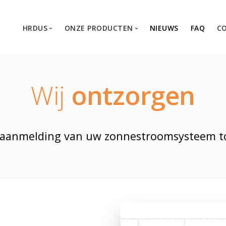
HRDUS
ONZE PRODUCTEN
NIEUWS
FAQ
C
Over HRdus
Thuisbatterij
Ontzorgen
Energie management
Wij
ontzorgen
Kies voor kwaliteit
Warmtepomp
Laadpaal
Zonnepanelen
aanmelding van uw zonnestroomsysteem tot