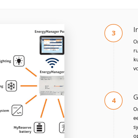
I
3
O
ru
k
v
G
4
On
e
sy
o