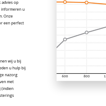
 advies op
n informeren u
n. Onze
or een perfect
en wij u bij
den u hulp bij
ige nazorg
jven met
 (indien
sterings